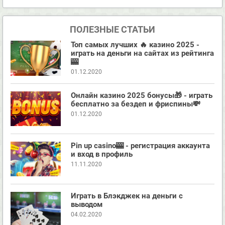
Второй вечер были недолго и проиграли сравнительно
немного – $150. Играли только на автоматах. Всё-таки было
ПОЛЕЗНЫЕ СТАТЬИ
интересно, реально ли с них получить прибыль. На третий
день оказалось, что реально. Финальное посещение казино
Топ самых лучших 🔥 казино 2025 -
стало самым удачным. После пяти часов сидения за
играть на деньги на сайтах из рейтинга
🎰
Адмиралом я получил наконец свой «большой куш» – $400.
01.12.2020
Но с учетом внесенных средств, чистый выигрыш составил
всего $220. Жена проиграла 50 баксов. В итоге мы уехали
домой с минусом в $300, но с кучей приятных впечатлений. Я
Онлайн казино 2025 бонусы🎁 - играть
бесплатно за бездеп и фриспины💸
считаю, что такие поездки стоят своих денег!
01.12.2020
Pin up casino🎰 - регистрация аккаунта
и вход в профиль
11.11.2020
Играть в Блэкджек на деньги с
выводом
04.02.2020