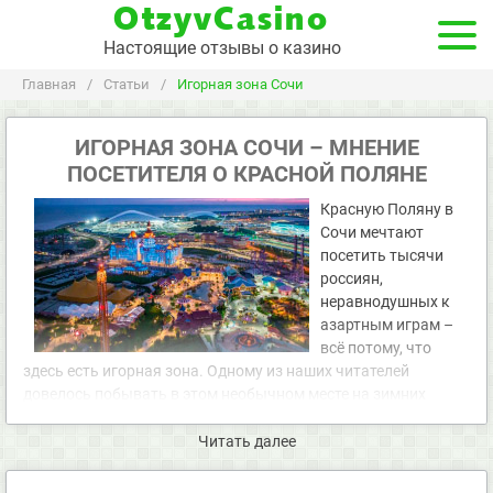
OtzyvCasino
Настоящие отзывы о казино
Главная
/
Статьи
/
Игорная зона Сочи
ИГОРНАЯ ЗОНА СОЧИ – МНЕНИЕ
ПОСЕТИТЕЛЯ О КРАСНОЙ ПОЛЯНЕ
Красную Поляну в
Сочи мечтают
посетить тысячи
россиян,
неравнодушных к
азартным играм –
всё потому, что
здесь есть игорная зона. Одному из наших читателей
довелось побывать в этом необычном месте на зимних
праздниках. Впечатлениями он поделился в обширном
отзыве.
Читать далее
Мы с женой недолго думали над тем, где