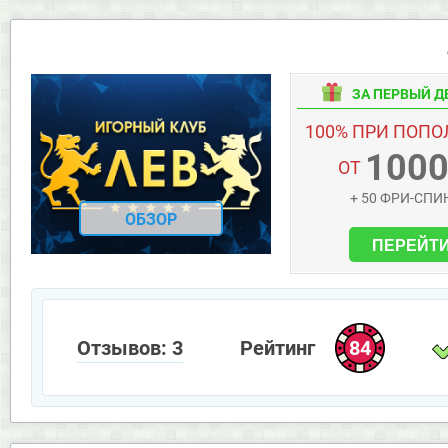
ЗА ПЕРВЫЙ Д
100% ПРИ ПОП
1000
ОТ
+ 50 ФРИ-СПИ
ОБЗОР
ПЕРЕЙТ
Отзывов:
3
Рейтинг
84