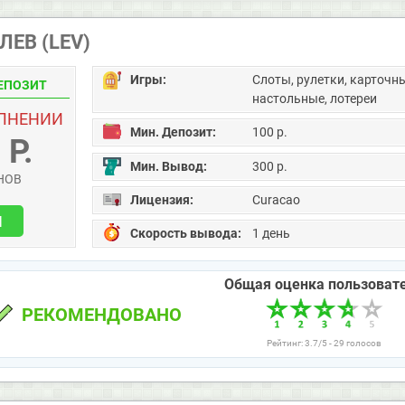
ЛЕВ (LEV)
Игры:
Слоты, рулетки, карточны
ЕПОЗИТ
настольные, лотереи
ОЛНЕНИИ
Мин. Депозит:
100 р.
 Р.
Мин. Вывод:
300 р.
НОВ
Лицензия:
Curacao
И
Скорость вывода:
1 день
Общая оценка пользоват
РЕКОМЕНДОВАНО
Рейтинг:
3.7
/5 -
29
голосов