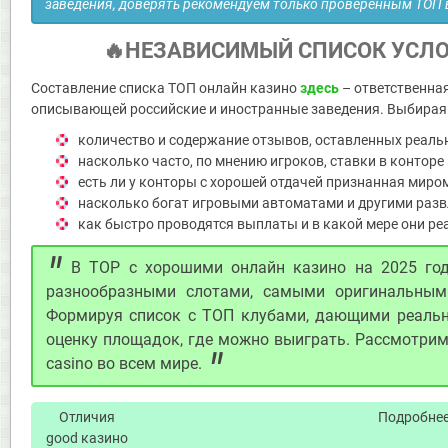
заведения, доверять рекомендуем только проверенным ТОП 
🔥НЕЗАВИСИМЫЙ СПИСОК УСЛО
Составление списка ТОП онлайн казино
здесь
– ответственна
описывающей российские и иностранные заведения. Выбирая b
количество и содержание отзывов, оставленных реаль
насколько часто, по мнению игроков, ставки в контор
есть ли у конторы с хорошей отдачей признанная миро
насколько богат игровыми автоматами и другими разв
как быстро проводятся выплаты и в какой мере они р
В TOP с хорошими онлайн казино на 2025 год
разнообразными слотами, самыми оригинальным
Формируя список с ТОП клубами, дающими реальн
оценку площадок, где можно выиграть. Рассмотрим
casino во всем мире.
Отличия
Подробне
good казино