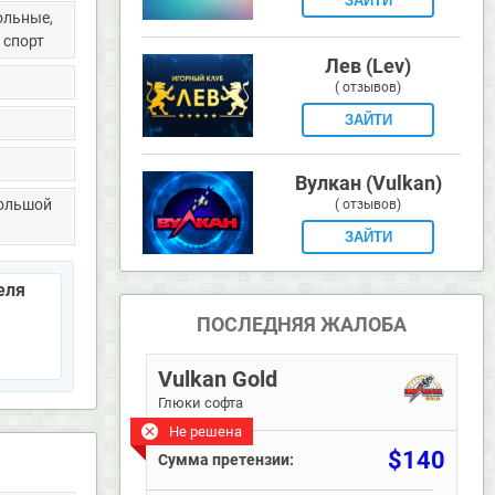
ЗАЙТИ
ольные,
 спорт
Лев (Lev)
( отзывов)
ЗАЙТИ
Вулкан (Vulkan)
большой
( отзывов)
ЗАЙТИ
еля
ПОСЛЕДНЯЯ ЖАЛОБА
Vulkan Gold
Глюки софта
Не решена
$140
Сумма претензии: