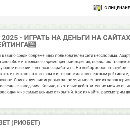
С ЛИЦЕНЗИ
2025 - ИГРАТЬ НА ДЕНЬГИ НА САЙТАХ
ЕЙТИНГА🎰
 казино среди современных пользователей сети неоспорима. Азар
м способом интересного времяпрепровождения, позволяют пощеко
твующем везении – неплохо заработать. Но выбор хороших клубов –
скать их можно по отзывам в интернете или экспертным рейтингам,
снове. Список лучших игровых залов учитывает все их характерист
веренные заведения. Казино, в которых действительно можно выиг
 вас одним из самых ценных открытий. Как их найти, рассмотрим да
BET (РИОБЕТ)