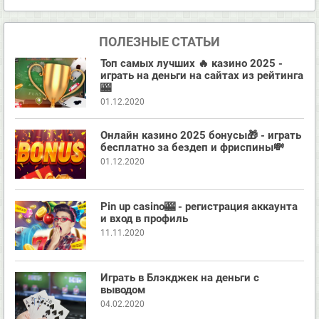
пожалейте времени
и обязательно
посетите это
ПОЛЕЗНЫЕ СТАТЬИ
казино. Даже если у
Топ самых лучших 🔥 казино 2025 -
вас нет пристрастия
играть на деньги на сайтах из рейтинга
к азартным играм
🎰
или не хочется
01.12.2020
тратить деньги на это, здесь непременно есть, на что
посмотреть.
Онлайн казино 2025 бонусы🎁 - играть
бесплатно за бездеп и фриспины💸
Во время игры в покер один мужчина из компании, по всей
01.12.2020
видимости американец, рассказал, что посещает местные
мастер-классы по блэкджеку и покеру, которые проходят
ежедневно и к тому же абсолютно бесплатно. По правде
Pin up casino🎰 - регистрация аккаунта
сказать, играл он мастерски, но признался, что обучился
и вход в профиль
всему на четырех мастер-классах и практике по вечерам.
11.11.2020
Кстати, если вы собираетесь посетить игровое заведение на
Багамах, настоятельно рекомендую взять с собой
документы, подтверждающие личность. Нас об этом никто
Играть в Блэкджек на деньги с
выводом
не предупредил, а у охранников возникли сомнения
04.02.2020
касательно возраста моей девушки. Очень повезло, что у нее