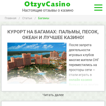
OtzyvCasino
Настоящие отзывы о казино
Главная
/
Статьи
/
Багамы
КУРОРТ НА БАГАМАХ: ПАЛЬМЫ, ПЕСОК,
ОКЕАН И ЛУЧШЕЕ КАЗИНО!
После запрета
деятельности
игровых клубов
многие жители СНГ
переместились на
просторы сети —
стали играть в
онлайн казино
Вулкан
и на других
интернет площадках. Но некоторым людям виртуального
драйва не хватает, они скучают по атмосфере наземных
Читать далее
казино. Об одном из них далее и пойдёт речь.