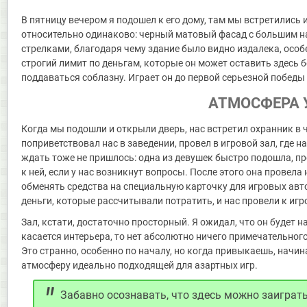
В пятницу вечером я подошел к его дому, там мы встретилис
относительно одинаково: черный матовый фасад с большим 
стрелками, благодаря чему здание было видно издалека, особе
строгий лимит по деньгам, которые он может оставить здесь б
поддаваться соблазну. Играет он до первой серьезной победы 
АТМОСФЕРА 
Когда мы подошли и открыли дверь, нас встретил охранник в 
поприветствовал нас в заведении, провел в игровой зал, где 
ждать тоже не пришлось: одна из девушек быстро подошла, п
к ней, если у нас возникнут вопросы. После этого она провела 
обменять средства на специальную карточку для игровых авт
деньги, которые рассчитывали потратить, и нас провели к иг
Зал, кстати, достаточно просторный. Я ожидал, что он будет 
касается интерьера, то нет абсолютно ничего примечательного,
Это странно, особенно по началу, но когда привыкаешь, начин
атмосферу идеально подходящей для азартных игр.
Забавно осознавать, что здесь можно заиграть