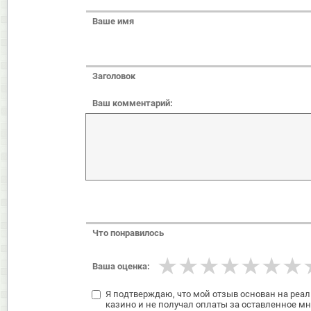
Ваше имя
Заголовок
Ваш комментарий:
Что понравилось
Ваша оценка:
Я подтверждаю, что мой отзыв основан на реа
казино и не получал оплаты за оставленное мн