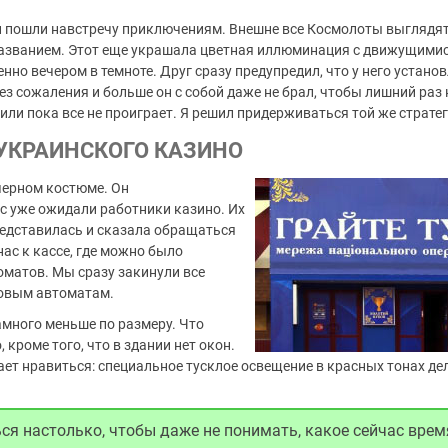
ь и пошли навстречу приключениям. Внешне все Космолоты выглядя
названием. Этот еще украшала цветная иллюминация с движущими
нно вечером в темноте. Друг сразу предупредил, что у него устано
ез сожаления и больше он с собой даже не брал, чтобы лишний раз 
или пока все не проиграет. Я решил придерживаться той же стратег
УКРАИНСКОГО КАЗИНО
черном костюме. Он
нас уже ожидали работники казино. Их
редставилась и сказала обращаться
нас к кассе, где можно было
оматов. Мы сразу закинули все
ровым автоматам.
намного меньше по размеру. Что
 кроме того, что в здании нет окон.
ает нравиться: специальное тусклое освещение в красных тонах де
ся настолько, чтобы даже не понимать, какое сейчас врем