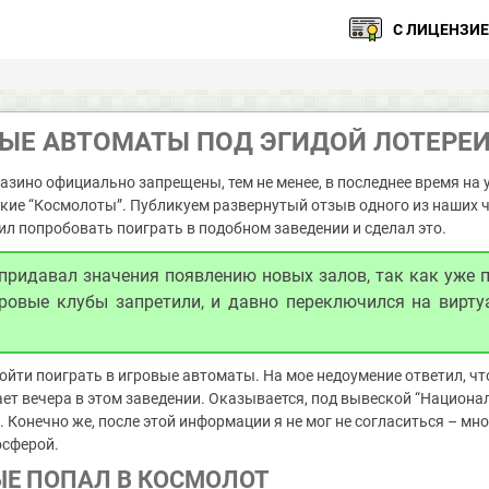
С ЛИЦЕНЗИ
ВЫЕ АВТОМАТЫ ПОД ЭГИДОЙ ЛОТЕРЕ
азино официально запрещены, тем не менее, в последнее время на 
кие “Космолоты”. Публикуем развернутый отзыв одного из наших ч
л попробовать поиграть в подобном заведении и сделал это.
 придавал значения появлению новых залов, так как уже 
ровые клубы запретили, и давно переключился на вирт
ойти поиграть в игровые автоматы. На мое недоумение ответил, чт
ает вечера в этом заведении. Оказывается, под вывеской “Национа
. Конечно же, после этой информации я не мог не согласиться – мно
осферой.
ЫЕ ПОПАЛ В КОСМОЛОТ